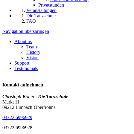
Privatstunden
Veranstaltungen
Die Tanzschule
FAQ
Navigation überspringen
About us
Team
History
Vision
Support
Testimonials
Kontakt aufnehmen
C
hristoph
B
öhm -
Die Tanzschule
Markt 11
09212 Limbach-Oberfrohna
03722 6996929
03722 6996928