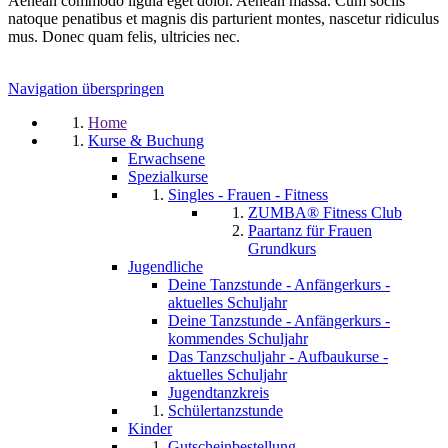
Aenean commodo ligula eget dolor. Aenean massa. Cum sociis
natoque penatibus et magnis dis parturient montes, nascetur ridiculus
mus. Donec quam felis, ultricies nec.
Navigation überspringen
Home
Kurse & Buchung
Erwachsene
Spezialkurse
Singles - Frauen - Fitness
ZUMBA® Fitness Club
Paartanz für Frauen
Grundkurs
Jugendliche
Deine Tanzstunde - Anfängerkurs -
aktuelles Schuljahr
Deine Tanzstunde - Anfängerkurs -
kommendes Schuljahr
Das Tanzschuljahr - Aufbaukurse -
aktuelles Schuljahr
Jugendtanzkreis
Schülertanzstunde
Kinder
Gutscheinbestellung